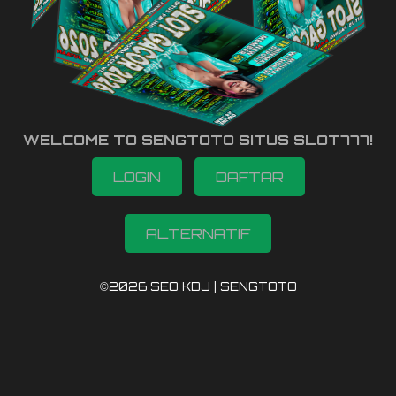
WELCOME TO SENGTOTO SITUS SLOT777!
LOGIN
DAFTAR
ALTERNATIF
©2026 SEO KDJ | SENGTOTO